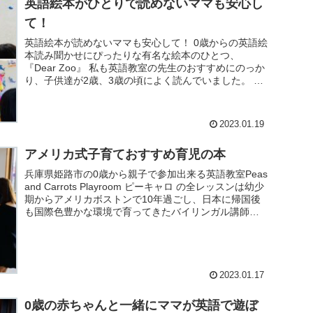
英語絵本がひとりで読めないママも安心し
て！
英語絵本が読めないママも安心して！ 0歳からの英語絵
本読み聞かせにぴったりな有名な絵本のひとつ、
『Dear Zoo』 私も英語教室の先生のおすすめにのっか
り、子供達が2歳、3歳の頃によく読んでいました。 先
日ライモーおすすめの英語絵本にコレ...
2023.01.19
アメリカ式子育ておすすめ育児の本
兵庫県姫路市の0歳から親子で参加出来る英語教室Peas
and Carrots Playroom ピーキャロ の全レッスンは幼少
期からアメリカボストンで10年過ごし、日本に帰国後
も国際色豊かな環境で育ってきたバイリンガル講師の
Mizzyが担...
2023.01.17
0歳の赤ちゃんと一緒にママが英語で遊ぼ