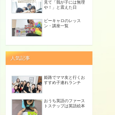
見て「我が子には無理
や！」と震えた日
ピーキャロのレッス
ン・講座一覧
人気記事
姫路でママ友と行くお
すすめ子連れランチ
おうち英語のファース
トステップは英語絵本