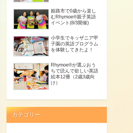
姫路市で0歳から楽し
むRhymoe®親子英語
イベント(8/3開催)
小学生でキッザニア甲
子園の英語プログラム
を体験してきたよ！
Rhymoe®が選ぶおう
ちで読んで欲しい英語
絵本12冊（2歳3歳向
け）
カテゴリー