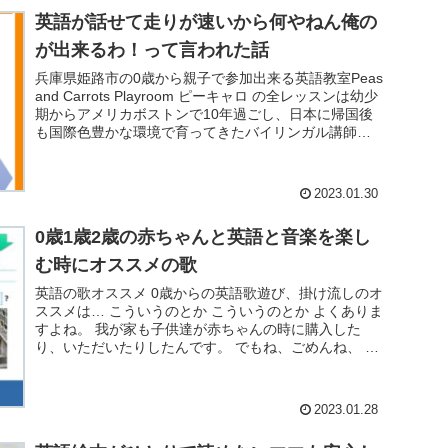
英語が話せて走りが速いから何やねん俺の
が出来るわ！って言われた話
兵庫県姫路市の0歳から親子で参加出来る英語教室Peas
and Carrots Playroom ピーキャロ の全レッスンは幼少
期からアメリカボストンで10年過ごし、日本に帰国後
も国際色豊かな環境で育ってきたバイリンガル講師の
Mizzyが担...
2023.01.30
0歳1歳2歳の赤ちゃんと英語と音楽を楽し
む時にオススメの歌
英語の歌オススメ 0歳からの英語歌遊び、掛け流しのオ
ススメは… こういうのとか こういうのとか よくありま
すよね。 我が家も子供達が赤ちゃんの時に購入した
り、いただいたりしたんです。 でもね、ごめんね、 こ
れから子供達に最短距離で英語を身に...
2023.01.28