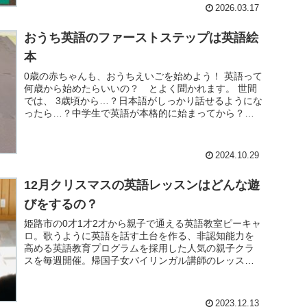
2026.03.17
おうち英語のファーストステップは英語絵
本
0歳の赤ちゃんも、おうちえいごを始めよう！ 英語って
何歳から始めたらいいの？ とよく聞かれます。 世間
では、 3歳頃から…？日本語がしっかり話せるようにな
ったら…？中学生で英語が本格的に始まってから？
諸説ありますね。 その答えは、何のため...
2024.10.29
12月クリスマスの英語レッスンはどんな遊
びをするの？
姫路市の0才1才2才から親子で通える英語教室ピーキャ
ロ。歌うように英語を話す土台を作る、非認知能力を
高める英語教育プログラムを採用した人気の親子クラ
スを毎週開催。帰国子女バイリンガル講師のレッスン
できれいな発音が身に付くと話題です。西庄、中地、
白浜、別所、糸引、網干、飾磨、たつのから多く通わ
れています。
2023.12.13