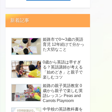
新着記事
姫路市で0〜3歳の英語
育児 12年続けて分かっ
た大切なこと
0歳から英語は早すぎ
る？英語講師が考える
「始めどき」と親子で
楽しむコツ
姫路の親子英語教室 0
歳から親子で楽しむ英
語レッスン Peas and
Carrots Playroom
中学校の英語教科書を