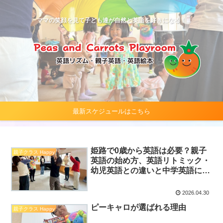
ママの笑顔を見て子ども達が自然と英語を好きになる！
最新スケジュールはこちら
姫路で0歳から英語は必要？親子
親子クラス Happy
英語の始め方、英語リトミック・
幼児英語との違いと中学英語につ
ながる音とリズム
2026.04.30
ピーキャロが選ばれる理由
親子クラス Happy