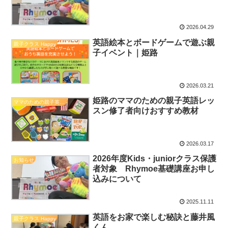
2026.04.29
英語絵本とボードゲームで遊ぶ親
親子クラス Happy
子イベント｜姫路
2026.03.21
姫路のママのための親子英語レッ
ママのための親子英語レッスン
スン修了者向けおすすめ教材
2026.03.17
2026年度Kids・juniorクラス保護
お知らせ
者対象 Rhymoe基礎講座お申し
込みについて
2025.11.11
英語をお家で楽しむ秘訣と藤井風
親子クラス Happy
くん