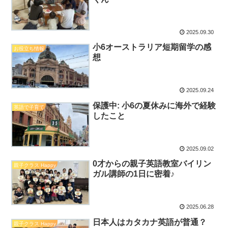
2025.09.30
小6オーストラリア短期留学の感
お役立ち情報
想
2025.09.24
保護中: 小6の夏休みに海外で経験
英語で子育て
したこと
2025.09.02
0才からの親子英語教室バイリン
親子クラス Happy
ガル講師の1日に密着♪
2025.06.28
日本人はカタカナ英語が普通？
親子クラス Happy