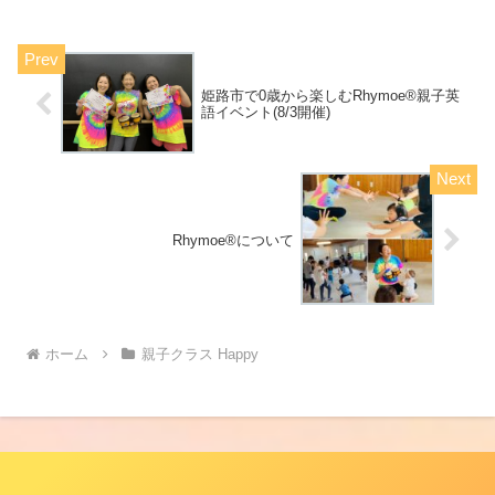
姫路市で0歳から楽しむRhymoe®親子英
語イベント(8/3開催)
Rhymoe®について
ホーム
親子クラス Happy