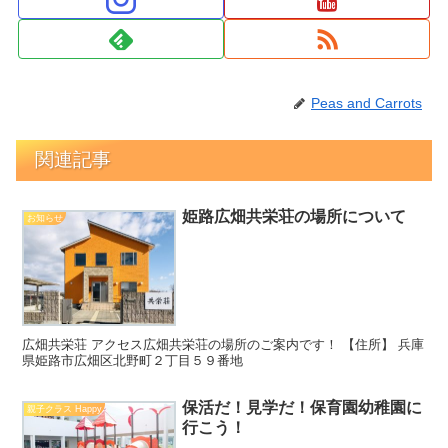
Peas and Carrots
関連記事
姫路広畑共栄荘の場所について
お知らせ
広畑共栄荘 アクセス広畑共栄荘の場所のご案内です！ 【住所】 兵庫
県姫路市広畑区北野町２丁目５９番地
保活だ！見学だ！保育園幼稚園に
親子クラス Happy
行こう！