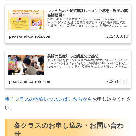
ママのための親子英語レッスンご感想・親子の英
会話動画！
姫路市の親子英語教室Peas and Carrots Playroom ピー
キャロは0才から通える英語遊びとママ友の輪を英語で繋
ぐ教室です。 英語初めましてさんも、英語好きさんも、英
語苦手さんもどなたでもご参加いただけける大人気の『マ
マのた...
peas-and-carrots.com
2024.09.10
英語の基礎知っと講座のご感想
おうち英語をするなら英語の基礎はママが知っとこう！ ピ
ーキャロの帰国子女バイリンガル講師のMizzyが『これだけ
は知っといて！』と思う 英語を学ぶ上で大切なことをギュ
ーッと詰め込んだ 育休中ママやワーママに大人気の講座
英語の基礎知っと講座...
peas-and-carrots.com
2025.01.31
親子クラスの体験レッスンはこちらから
お申し込みくださ
い。
各クラスのお申し込み・お問い合わ
せ