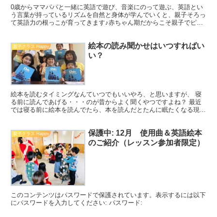
0歳からママパパと一緒に英語で遊び、音楽にのって遊ぶ、英語とい
う言葉が持っているリズムを自然と身体が学んでいくと、親子そろっ
て英語力の根っこが育ってきます♪赤ちゃん期だからこそ親子でピー
キャロに来てね!
絵本の読み聞かせはいつすればい
親子クラス Happy
い？
絵本を読むタイミングなんていつでもいいやろ、と思いますが、 寝
る前に読んであげる・・・のが昔からよく聞くやつですよね？ 最近
では寝る前に絵本を読んでたら、本を読んだとたんに眠たくなる現象
に繋がるよね？という方もいらっしゃる。 結局一日の中で...
保護中: 12月 使用曲＆英語絵本
親子クラス Happy
のご紹介（レッスン参加者限定）
このコンテンツはパスワードで保護されています。表示するには以下
にパスワードを入力してください: パスワード: