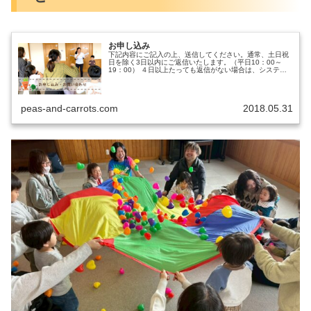
お申し込み
下記内容にご記入の上、送信してください。通常、土日祝
日を除く3日以内にご返信いたします。（平日10：00～
19：00） ４日以上たっても返信がない場合は、システム
エラーの可能性がございます。迷惑メールボックスをご確
認後メール受信許可設定をし...
peas-and-carrots.com
2018.05.31