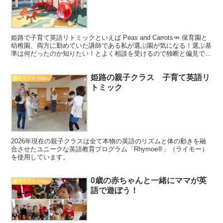
姫路で子育て英語リトミックといえば Peas and Carrots🥕 保育園と
幼稚園、両方に勤めていた講師である私が選ぶ園が気になる！選ぶ基
準は何だったのか知りたい！とよく相談を受けるので独断と偏見で我
が家の場合はどうだったのか、保活のポ...
姫路の親子クラス 子育て英語リ
親子クラス Happy
トミック
2026年現在の親子クラスは全て本物の英語のリズムと体の動きを融
合させたユニークな英語教育プログラム「Rhymoe®」（ライモー）
を使用しています。
0歳の赤ちゃんと一緒にママが英
親子クラス Happy
語で遊ぼう！