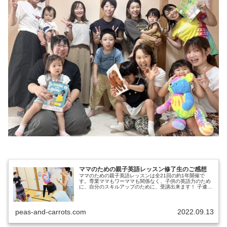
ママのための親子英語レッスン修了生のご感想
ママのための親子英語レッスンは全21回の約1年開催で
す。専業ママもワーママも関係なく、子供の英語力のため
に、自分のスキルアップのために、受講出来ます！ 子連れ
参加、ママお一人参加もオッケーですよ♪
peas-and-carrots.com
2022.09.13