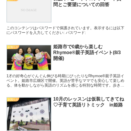
問とご要望についての回答
このコンテンツはパスワードで保護されています。表示するには以下
にパスワードを入力してください: パスワード:
姫路市で0歳から楽しむ
お知らせ
Rhymoe®親子英語イベント(8/3
開催)
1才の好奇心がぐんぐん伸びる時期にぴったりなRhymoe®親子英語イ
ベント。姫路市広畑区で開催。英語が苦手なママでも安心して楽しめ
る、体を動かしながら英語のリズムを感じる特別な時間です。歩き回
っても泣いてもOKのやさしい空間。8/3開催・事前予約制。
10月のレッスンは仮装してきてね
お知らせ
♡子育て英語リトミック in姫路