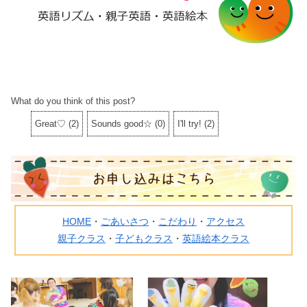
What do you think of this post?
Great♡
(
2
)
Sounds good☆
(
0
)
I'll try!
(
2
)
HOME
・
ごあいさつ
・
こだわり
・
アクセス
親子クラス
・
子どもクラス
・
英語絵本クラス