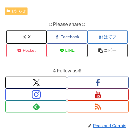
お知らせ
☺Please share☺
X
Facebook
はてブ
Pocket
LINE
コピー
☺Follow us☺
Peas and Carrots