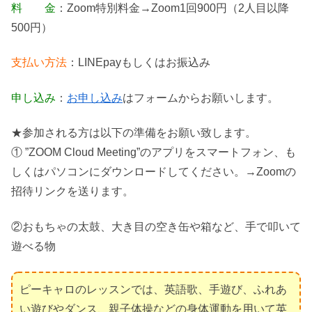
料 金
：Zoom特別料金→Zoom1回900円（2人目以降
500円）
支払い方法
：LINEpayもしくはお振込み
申し込み
：
お申し込み
はフォームからお願いします。
★参加される方は以下の準備をお願い致します。
① ”ZOOM Cloud Meeting”のアプリをスマートフォン、も
しくはパソコンにダウンロードしてください。→Zoomの
招待リンクを送ります。
②おもちゃの太鼓、大き目の空き缶や箱など、手で叩いて
遊べる物
ピーキャロのレッスンでは、英語歌、手遊び、ふれあ
い遊びやダンス、親子体操などの身体運動を用いて英