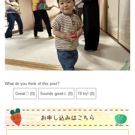
What do you think of this post?
Great♡
(
0
)
Sounds good☆
(
0
)
I'll try!
(
0
)