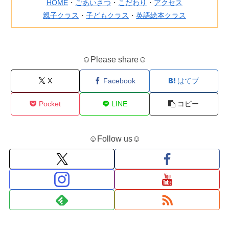
HOME
・
ごあいさつ
・
こだわり
・
アクセス
親子クラス
・
子どもクラス
・
英語絵本クラス
☺Please share☺
X
Facebook
はてブ
Pocket
LINE
コピー
☺Follow us☺