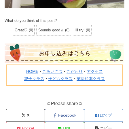
What do you think of this post?
Great♡
(
0
)
Sounds good☆
(
0
)
I'll try!
(
0
)
HOME
・
ごあいさつ
・
こだわり
・
アクセス
親子クラス
・
子どもクラス
・
英語絵本クラス
☺Please share☺
X
Facebook
はてブ
Pocket
LINE
コピー