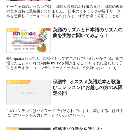
ピーキャロのレッスンでは、日本人特有のお行儀の良さ、日本の教育
の良さは特に重要視していません。 日本のリトミックや親子サーク
ルを想像してピーキャロに来られた方は、様子が違って驚くことが多
いと思います。
英語のリズムと日本語のリズムの
お知らせ
曲を実際に聞いてみよう！
長いquarantine生活、皆様何をしてすごされていましたか？ 我が家で
増えたこと☆それはApple musicを聞きまくる！！ それに合わせて子
供とカラオケ！（ニンテンドースイッチのマイク買いたい～） もち
ろんピーキャロレッスンで使用し...
保護中: オススメ英語絵本と歌遊
親子クラス Happy
び←レッスンにお越しの方のみ限
定公開
このコンテンツはパスワードで保護されています。表示するには以下
にパスワードを入力してください: パスワード:
姫路市で0歳から楽しむ
お知らせ