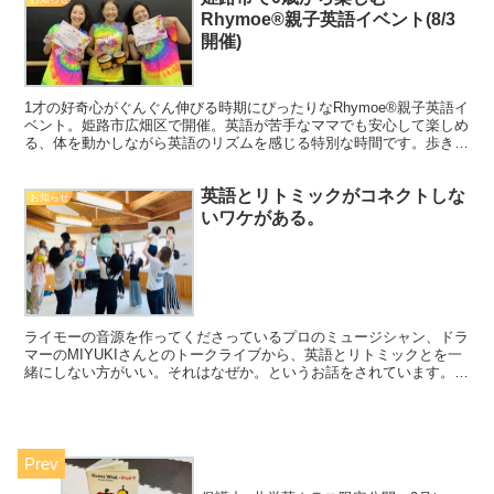
Rhymoe®親子英語イベント(8/3
開催)
1才の好奇心がぐんぐん伸びる時期にぴったりなRhymoe®親子英語イ
ベント。姫路市広畑区で開催。英語が苦手なママでも安心して楽しめ
る、体を動かしながら英語のリズムを感じる特別な時間です。歩き回
っても泣いてもOKのやさしい空間。8/3開催・事前予約制。
英語とリトミックがコネクトしな
お知らせ
いワケがある。
ライモーの音源を作ってくださっているプロのミュージシャン、ドラ
マーのMIYUKIさんとのトークライブから、英語とリトミックとを一
緒にしない方がいい。それはなぜか。というお話をされています。
21：46～ 私達がピーキャロを立ち上げた当初から...