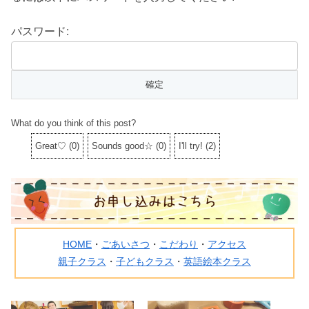
パスワード:
What do you think of this post?
Great♡
(
0
)
Sounds good☆
(
0
)
I'll try!
(
2
)
HOME
・
ごあいさつ
・
こだわり
・
アクセス
親子クラス
・
子どもクラス
・
英語絵本クラス