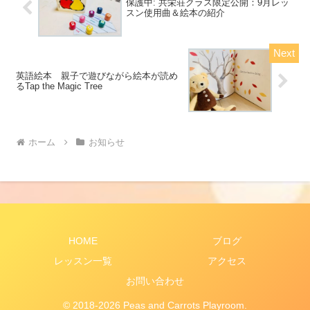
保護中: 共栄荘クラス限定公開：9月レッ
スン使用曲＆絵本の紹介
英語絵本 親子で遊びながら絵本が読め
るTap the Magic Tree
ホーム
お知らせ
HOME
ブログ
レッスン一覧
アクセス
お問い合わせ
© 2018-2026 Peas and Carrots Playroom.