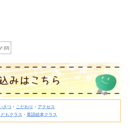
y!
(
0
)
いさつ
・
こだわり
・
アクセス
子どもクラス
・
英語絵本クラス