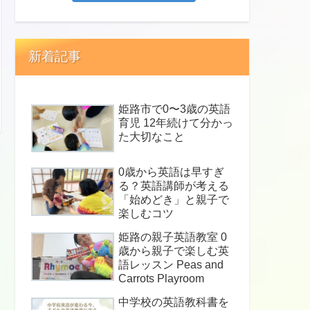
新着記事
姫路市で0〜3歳の英語
育児 12年続けて分かっ
た大切なこと
0歳から英語は早すぎ
る？英語講師が考える
「始めどき」と親子で
楽しむコツ
姫路の親子英語教室 0
歳から親子で楽しむ英
語レッスン Peas and
Carrots Playroom
中学校の英語教科書を