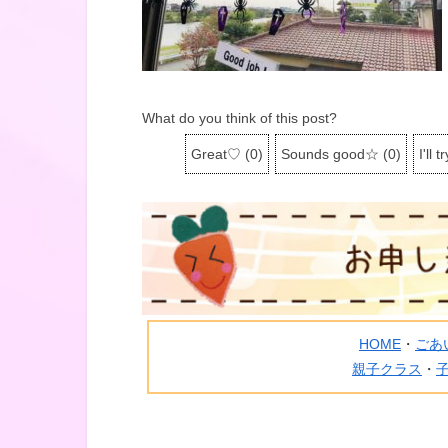
What do you think of this post?
Great♡
(
0
)
Sounds good☆
(
0
)
I'll tr
HOME
・
ごあ
親子クラス
・