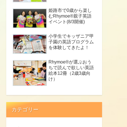
姫路市で0歳から楽し
むRhymoe®親子英語
イベント(8/3開催)
小学生でキッザニア甲
子園の英語プログラム
を体験してきたよ！
Rhymoe®が選ぶおう
ちで読んで欲しい英語
絵本12冊（2歳3歳向
け）
カテゴリー