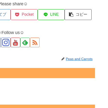
lease share☺
てブ
Pocket
LINE
コピー
Follow us☺
Peas and Carrots