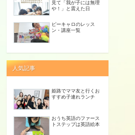
見て「我が子には無理
や！」と震えた日
ピーキャロのレッス
ン・講座一覧
人気記事
姫路でママ友と行くお
すすめ子連れランチ
おうち英語のファース
トステップは英語絵本