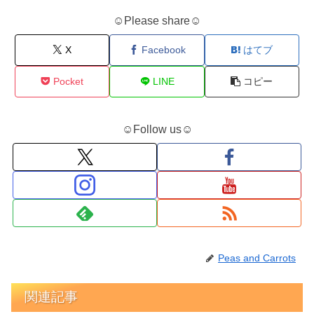
☺Please share☺
X
Facebook
はてブ
Pocket
LINE
コピー
☺Follow us☺
Peas and Carrots
関連記事