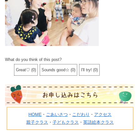
What do you think of this post?
Great♡
(
0
)
Sounds good☆
(
0
)
I'll try!
(
0
)
HOME
・
ごあいさつ
・
こだわり
・
アクセス
親子クラス
・
子どもクラス
・
英語絵本クラス