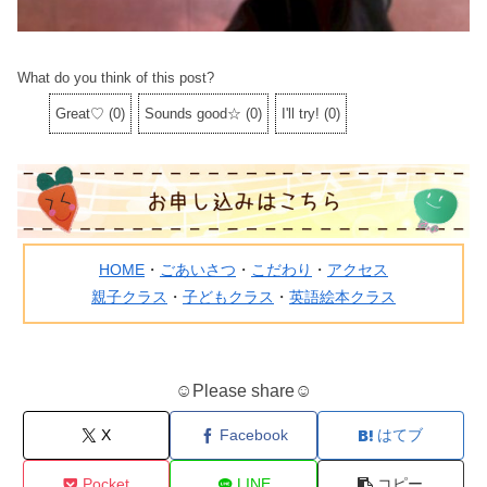
What do you think of this post?
Great♡
(
0
)
Sounds good☆
(
0
)
I'll try!
(
0
)
HOME
・
ごあいさつ
・
こだわり
・
アクセス
親子クラス
・
子どもクラス
・
英語絵本クラス
☺Please share☺
X
Facebook
はてブ
Pocket
LINE
コピー