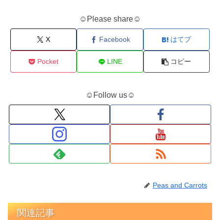
☺Please share☺
X
Facebook
はてブ
Pocket
LINE
コピー
☺Follow us☺
Peas and Carrots
関連記事