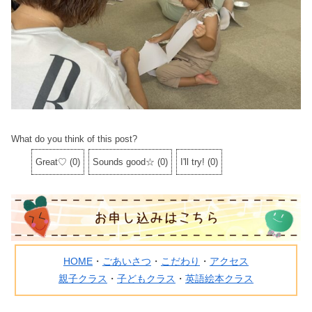
What do you think of this post?
Great♡
(
0
)
Sounds good☆
(
0
)
I'll try!
(
0
)
HOME
・
ごあいさつ
・
こだわり
・
アクセス
親子クラス
・
子どもクラス
・
英語絵本クラス