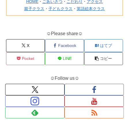
HOME
・
ごあいさつ
・
こだわり
・
アクセス
親子クラス
・
子どもクラス
・
英語絵本クラス
☺Please share☺
X
Facebook
はてブ
Pocket
LINE
コピー
☺Follow us☺