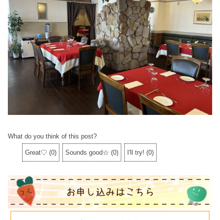
What do you think of this post?
Great♡
(
0
)
Sounds good☆
(
0
)
I'll try!
(
0
)