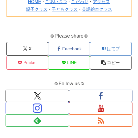
HOME
・
ごあいさつ
・
こだわり
・
アクセス
親子クラス
・
子どもクラス
・
英語絵本クラス
☺Please share☺
X
Facebook
はてブ
Pocket
LINE
コピー
☺Follow us☺