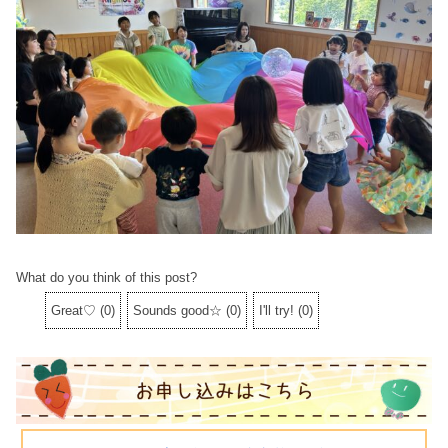
What do you think of this post?
Great♡
(
0
)
Sounds good☆
(
0
)
I'll try!
(
0
)