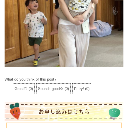
What do you think of this post?
Great♡
(
0
)
Sounds good☆
(
0
)
I'll try!
(
0
)