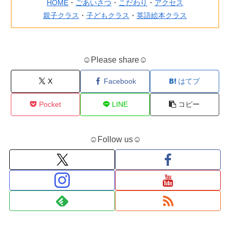
HOME
・
ごあいさつ
・
こだわり
・
アクセス
親子クラス
・
子どもクラス
・
英語絵本クラス
☺Please share☺
X
Facebook
はてブ
Pocket
LINE
コピー
☺Follow us☺